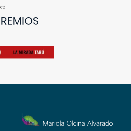
mez
PREMIOS