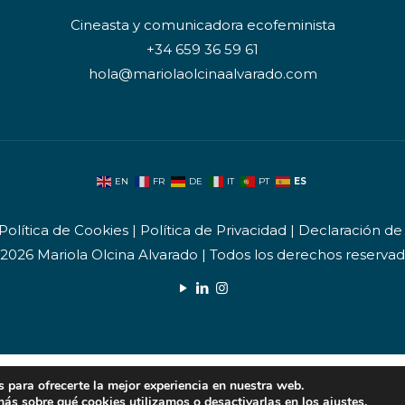
Cineasta y comunicadora ecofeminista
+34 659 36 59 61
hola@mariolaolcinaalvarado.com
ES
EN
FR
DE
IT
PT
Política de Cookies
|
Política de Privacidad
|
Declaración de 
2026 Mariola Olcina Alvarado | Todos los derechos reserva
 para ofrecerte la mejor experiencia en nuestra web.
ás sobre qué cookies utilizamos o desactivarlas en los
ajustes
.