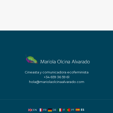
Cineasta y comunicadora ecofeminista
+34 659 36 59 61
hola@mariolaolcinaalvarado.com
ES
EN
FR
DE
IT
PT